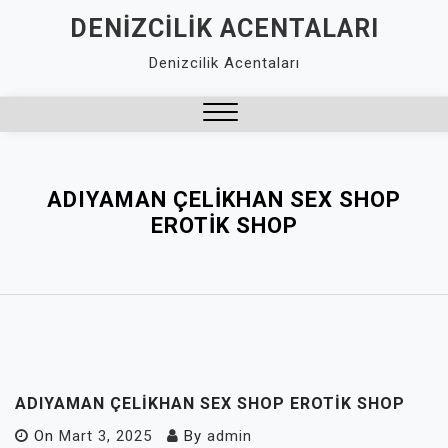
Skip
DENIZCILIK ACENTALARI
to
Denizcilik Acentaları
content
Close
Menu
ADIYAMAN ÇELIKHAN SEX SHOP
EROTIK SHOP
ADIYAMAN ÇELIKHAN SEX SHOP EROTIK SHOP
On
Mart 3, 2025
By
admin