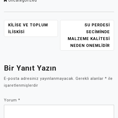
Uncategorized
YAZI
KILISE VE TOPLUM
SU PERDESI
GEZINMESI
İLISKISI
SECIMINDE
MALZEME KALITESI
NEDEN ONEMLIDIR
Bir Yanıt Yazın
E-posta adresiniz yayınlanmayacak.
Gerekli alanlar
*
ile
işaretlenmişlerdir
Yorum
*