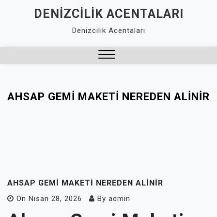
Skip
DENIZCILIK ACENTALARI
to
Denizcilik Acentaları
content
Close
Menu
AHSAP GEMI MAKETI NEREDEN ALINIR
AHSAP GEMI MAKETI NEREDEN ALINIR
On
Nisan 28, 2026
By
admin