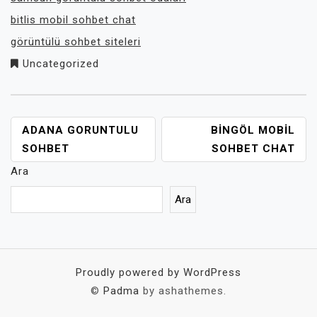
bitlis mobil sohbet chat
görüntülü sohbet siteleri
Uncategorized
YAZI
ADANA GORUNTULU
BINGÖL MOBIL
GEZINMESI
SOHBET
SOHBET CHAT
Ara
Ara
Proudly powered by WordPress
©
Padma
by ashathemes.