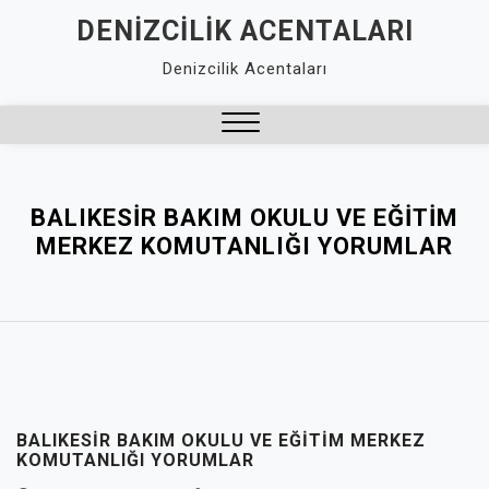
Skip
DENIZCILIK ACENTALARI
to
Denizcilik Acentaları
content
Close
Menu
BALIKESIR BAKIM OKULU VE EĞITIM
MERKEZ KOMUTANLIĞI YORUMLAR
BALIKESIR BAKIM OKULU VE EĞITIM MERKEZ
KOMUTANLIĞI YORUMLAR