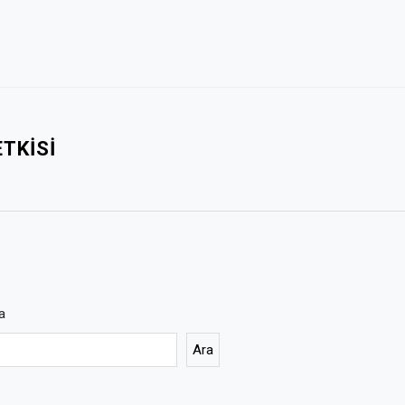
TKISI
a
Ara