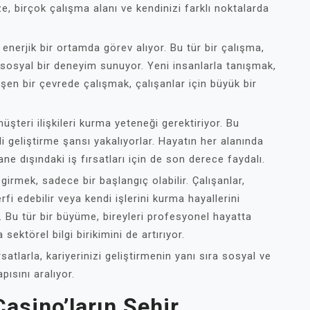
, birçok çalışma alanı ve kendinizi farklı noktalarda
 enerjik bir ortamda görev alıyor. Bu tür bir çalışma,
 sosyal bir deneyim sunuyor. Yeni insanlarla tanışmak,
şen bir çevrede çalışmak, çalışanlar için büyük bir
müşteri ilişkileri kurma yeteneği gerektiriyor. Bu
kli geliştirme şansı yakalıyorlar. Hayatın her alanında
 dışındaki iş fırsatları için de son derece faydalı.
rmek, sadece bir başlangıç olabilir. Çalışanlar,
erfi edebilir veya kendi işlerini kurma hayallerini
. Bu tür bir büyüme, bireyleri profesyonel hayatta
ektörel bilgi birikimini de artırıyor.
tlarla, kariyerinizi geliştirmenin yanı sıra sosyal ve
pısını aralıyor.
asino’ların Şehir