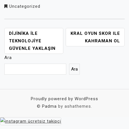
Uncategorized
YAZI
DIJINIKA İLE
KRAL OYUN SKOR ILE
GEZINMESI
TEKNOLOJIYE
KAHRAMAN OL
GÜVENLE YAKLAŞIN
Ara
Ara
Proudly powered by WordPress
©
Padma
by ashathemes.