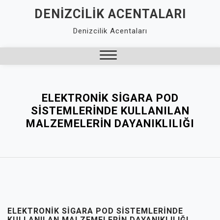
Skip
DENIZCILIK ACENTALARI
to
Denizcilik Acentaları
content
Close
Menu
ELEKTRONIK SIGARA POD
SISTEMLERINDE KULLANILAN
MALZEMELERIN DAYANIKLILIĞI
ELEKTRONIK SIGARA POD SISTEMLERINDE
KULLANILAN MALZEMELERIN DAYANIKLILIĞI