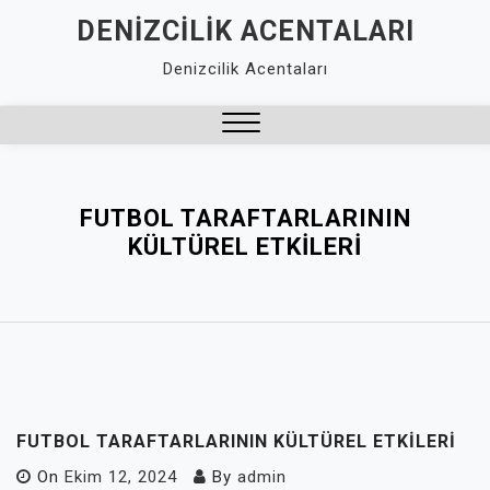
Skip
DENIZCILIK ACENTALARI
to
Denizcilik Acentaları
content
Close
Menu
FUTBOL TARAFTARLARININ
KÜLTÜREL ETKILERI
FUTBOL TARAFTARLARININ KÜLTÜREL ETKILERI
On
Ekim 12, 2024
By
admin