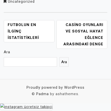
Uncategorized
YAZI
FUTBOLUN EN
CASINO OYUNLARI
GEZINMESI
İLGINÇ
VE SOSYAL HAYAT
İSTATISTIKLERI
EĞLENCE
ARASINDAKI DENGE
Ara
Ara
Proudly powered by WordPress
©
Padma
by ashathemes.