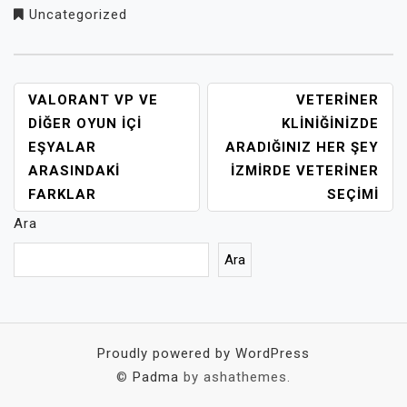
Uncategorized
YAZI
VALORANT VP VE
VETERINER
GEZINMESI
DIĞER OYUN İÇI
KLINIĞINIZDE
EŞYALAR
ARADIĞINIZ HER ŞEY
ARASINDAKI
İZMIRDE VETERINER
FARKLAR
SEÇIMI
Ara
Ara
Proudly powered by WordPress
©
Padma
by ashathemes.