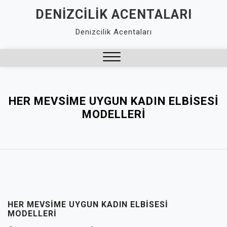
Skip
DENIZCILIK ACENTALARI
to
Denizcilik Acentaları
content
Close
Menu
HER MEVSIME UYGUN KADIN ELBISESI
MODELLERI
HER MEVSIME UYGUN KADIN ELBISESI
MODELLERI