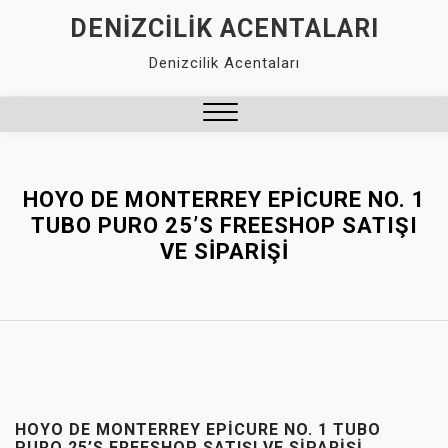
Skip
DENIZCILIK ACENTALARI
to
Denizcilik Acentaları
content
Close
Menu
HOYO DE MONTERREY EPICURE NO. 1
TUBO PURO 25’S FREESHOP SATIŞI
VE SIPARIŞI
HOYO DE MONTERREY EPICURE NO. 1 TUBO
PURO 25’S FREESHOP SATIŞI VE SIPARIŞI