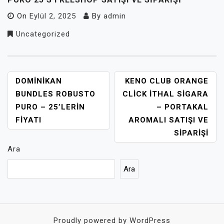
On
Eylül 2, 2025
By
admin
Uncategorized
YAZI
DOMINIKAN
KENO CLUB ORANGE
GEZINMESI
BUNDLES ROBUSTO
CLICK ITHAL SIGARA
PURO – 25’LERIN
– PORTAKAL
FIYATI
AROMALI SATIŞI VE
SIPARIŞI
Ara
Ara
Proudly powered by WordPress