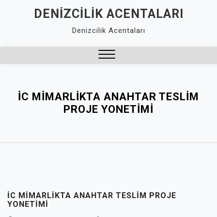
Skip
DENIZCILIK ACENTALARI
to
Denizcilik Acentaları
content
Close
Menu
İC MIMARLIKTA ANAHTAR TESLIM
PROJE YONETIMI
İC MIMARLIKTA ANAHTAR TESLIM PROJE
YONETIMI