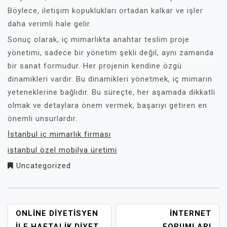
Böylece, iletişim kopuklukları ortadan kalkar ve işler
daha verimli hale gelir.
Sonuç olarak, iç mimarlıkta anahtar teslim proje
yönetimi, sadece bir yönetim şekli değil, aynı zamanda
bir sanat formudur. Her projenin kendine özgü
dinamikleri vardır. Bu dinamikleri yönetmek, iç mimarın
yeteneklerine bağlıdır. Bu süreçte, her aşamada dikkatli
olmak ve detaylara önem vermek, başarıyı getiren en
önemli unsurlardır.
İstanbul iç mimarlık firması
istanbul özel mobilya üretimi
Uncategorized
YAZI
ONLINE DIYETISYEN
INTERNET
İLE HAFTALIK DIYET
FORUMLARI