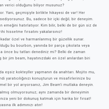
n verici olduğunu biliyor musunuz?
r. Yani, geçmişiyle birlikte hikayesi de var! Her
ediyorsunuz. Bu, sadece bir içki değil; bir deneyim.
n emeğini hatırlatıyor. Kim bilir, belki de bir gün siz de
ihi hissetme fırsatını yakalarsınız!
kadar özel ve harmanlanmış bir güzellik sunar.
olduğu bu bourbon, yanında bir parça çikolata veya
ha önce bu tatları denediniz mi? Belki de zaman
 bir jim beam, hayatınızdaki en özel anılardan biri
da eşsiz kokteyller yapmanın da anahtarı. Mojito mu,
i yaratıcılığınızı konuşturun ve misafirlerinize bu
mel bir yol arıyorsanız, Jim Beam’i mutlaka deneyin.
n almış olmuyorsunuz; aynı zamanda bir deneyimin
nıza yeni bir dokunuş katmak için harika bir fırsat!
ına ilk adımınızı atın!