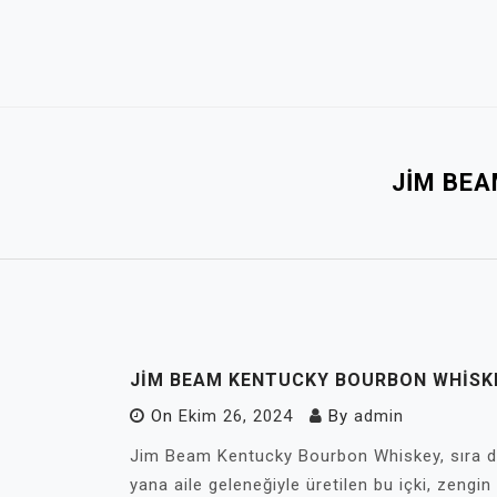
Skip
to
content
JIM BEA
JIM BEAM KENTUCKY BOURBON WHISKE
On
Ekim 26, 2024
By
admin
Jim Beam Kentucky Bourbon Whiskey, sıra dı
yana aile geleneğiyle üretilen bu içki, zengin 