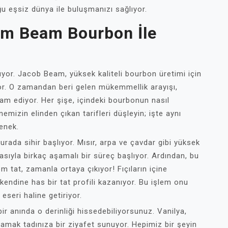
u eşsiz dünya ile buluşmanızı sağlıyor.
Jim Beam Bourbon İle
ıyor. Jacob Beam, yüksek kaliteli bourbon üretimi için
iyor. O zamandan beri gelen mükemmellik arayışı,
m ediyor. Her şişe, içindeki bourbonun nasıl
nemizin elinden çıkan tarifleri düşleyin; işte aynı
enek.
burada sihir başlıyor. Mısır, arpa ve çavdar gibi yüksek
masıyla birkaç aşamalı bir süreç başlıyor. Ardından, bu
 tat, zamanla ortaya çıkıyor! Fıçıların içine
kendine has bir tat profili kazanıyor. Bu işlem onu
eseri haline getiriyor.
ir anında o derinliği hissedebiliyorsunuz. Vanilya,
amak tadınıza bir ziyafet sunuyor. Hepimiz bir şeyin