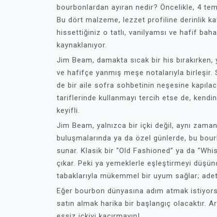
bourbonlardan ayıran nedir? Öncelikle, 4 teme
Bu dört malzeme, lezzet profiline derinlik k
hissettiğiniz o tatlı, vanilyamsı ve hafif ba
kaynaklanıyor.
Jim Beam, damakta sıcak bir his bırakırken
ve hafifçe yanmış meşe notalarıyla birleşir.
de bir aile sofra sohbetinin neşesine kapılac
tariflerinde kullanmayı tercih etse de, ken
keyifli.
Jim Beam, yalnızca bir içki değil, aynı zama
buluşmalarında ya da özel günlerde, bu bourb
sunar. Klasik bir “Old Fashioned” ya da “Whi
çıkar. Peki ya yemeklerle eşleştirmeyi düşün
tabaklarıyla mükemmel bir uyum sağlar; adet
Eğer bourbon dünyasına adım atmak istiyor
satın almak harika bir başlangıç olacaktır. A
eşsiz içkiyi kaçırmayın!