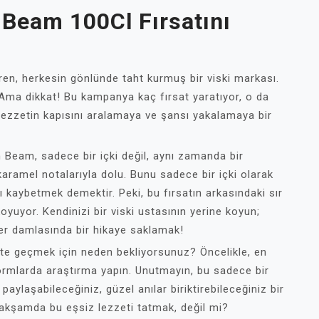
 Beam 100Cl Fırsatını
en, herkesin gönlünde taht kurmuş bir viski markası.
! Ama dikkat! Bu kampanya kaç fırsat yaratıyor, o da
 lezzetin kapısını aralamaya ve şansı yakalamaya bir
 Beam, sadece bir içki değil, aynı zamanda bir
karamel notalarıyla dolu. Bunu sadece bir içki olarak
 kaybetmek demektir. Peki, bu fırsatın arkasındaki sır
oyuyor. Kendinizi bir viski ustasının yerine koyun;
her damlasında bir hikaye saklamak!
ete geçmek için neden bekliyorsunuz? Öncelikle, en
ormlarda araştırma yapın. Unutmayın, bu sadece bir
paylaşabileceğiniz, güzel anılar biriktirebileceğiniz bir
r akşamda bu eşsiz lezzeti tatmak, değil mi?