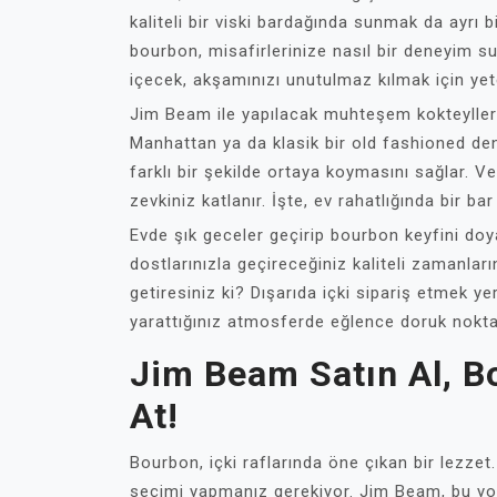
kaliteli bir viski bardağında sunmak da ayrı b
bourbon, misafirlerinize nasıl bir deneyim suna
içecek, akşamınızı unutulmaz kılmak için yete
Jim Beam ile yapılacak muhteşem kokteyller 
Manhattan ya da klasik bir old fashioned deneye
farklı bir şekilde ortaya koymasını sağlar. V
zevkiniz katlanır. İşte, ev rahatlığında bir 
Evde şık geceler geçirip bourbon keyfini do
dostlarınızla geçireceğiniz kaliteli zamanla
getiresiniz ki? Dışarıda içki sipariş etmek ye
yarattığınız atmosferde eğlence doruk nokt
Jim Beam Satın Al, 
At!
Bourbon, içki raflarında öne çıkan bir lezze
seçimi yapmanız gerekiyor. Jim Beam, bu yol