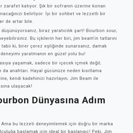
ir zarafet katıyor. Şık bir sofranın üzerine konan
cağınızı belirliyor. İyi bir sohbet ve lezzetli bir
r de artar bile.
düşünüyorsanız, biraz yaratıcılık şart! Bourbon sour,
bilirsiniz. Bu içkilerin her biri, jim beam’in tatlarını
e tabii ki, birer çerez eşliğinde sunarsanız, damak
bar deneyimi yaratmanın en güzel yolu bu!
yasıya yaşamak, sadece bir içecek içmek değil;
rın da anahtarı. Hayal gücünüze neden kısıtlama
rine, kendi kadehinizi hazırlayın; Jim Beam ile
asına ulaşacak!
Bourbon Dünyasına Adım
t. Ama bu lezzeti deneyimlemek için doğru bir marka
culuğa başlamak için ideal bir başlangıç! Peki, Jim