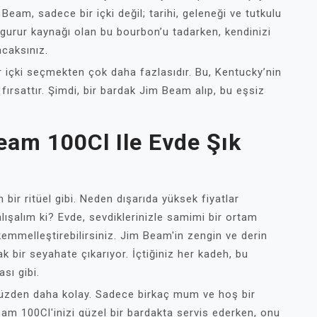
Beam, sadece bir içki değil; tarihi, geleneği ve tutkulu
ın gurur kaynağı olan bu bourbon’u tadarken, kendinizi
caksınız.
 içki seçmekten çok daha fazlasıdır. Bu, Kentucky’nin
 fırsattır. Şimdi, bir bardak Jim Beam alıp, bu eşsiz
eam 100Cl Ile Evde Şık
bir ritüel gibi. Neden dışarıda yüksek fiyatlar
ışalım ki? Evde, sevdiklerinizle samimi bir ortam
emmelleştirebilirsiniz. Jim Beam'in zengin ve derin
 bir seyahate çıkarıyor. İçtiğiniz her kadeh, bu
sı gibi.
nüzden daha kolay. Sadece birkaç mum ve hoş bir
eam 100Cl'inizi güzel bir bardakta servis ederken, onu