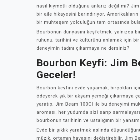
nasıl kıymetli olduğunu anlarız değil mi? Jim 
bir aile hikayesini barındırıyor. Amerikalılar
bir muhteşem yolculuğun tam ortasında bula
Bourbonun dünyasını keşfetmek, yalnızca bir
ruhunu, tarihini ve kültürünü anlamak için bir
deneyimin tadını çıkarmaya ne dersiniz?
Bourbon Keyfi: Jim B
Geceler!
Bourbon keyfini evde yaşamak, birçokları için 
ödeyerek şık bir akşam yemeği çıkarmaya çal
yaratıp, Jim Beam 100Cl ile bu deneyimi mük
aroması, her yudumda sizi sarıp sarmalayarak
bourbonun tarihinin ve ustalığının bir yansıma
Evde bir şıklık yaratmak aslında düşündüğü
müzik, ortamın havasını değiştirebilir. Jim B