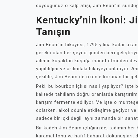
duyduğunuz o kalp atışı, Jim Beam’in sunduğ
Kentucky’nin İkoni: 
Tanışın
Jim Beam'in hikayesi, 1795 yılına kadar uzan
gerekli olan her şeyi o günden beri geliştir
ailenin kuşaktan kuşağa ihanet etmeden deva
yapıldığını ve ardındaki hikayeyi anlatıyor. An
şekilde, Jim Beam de özenle korunan bir gel
Peki, bu bourbon içkisi nasıl yapılıyor? İşte 
kalitede tahılların doğru oranlarda karıştırıl
karışım fermente ediliyor. Ve işte o muhteşem
dolarken, alkol odunla etkileşime geçiyor ve 
sadece bir içki değil, aynı zamanda bir sanat 
Bir kadeh Jim Beam içtiğinizde, tadımın her b
karamel tonu ve hafif baharat dokunuşları, d