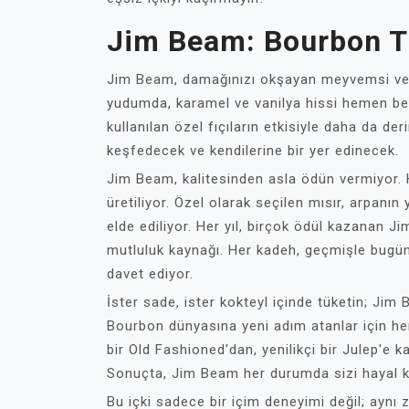
Jim Beam: Bourbon Tu
Jim Beam, damağınızı okşayan meyvemsi ve haf
yudumda, karamel ve vanilya hissi hemen beli
kullanılan özel fıçıların etkisiyle daha da de
keşfedecek ve kendilerine bir yer edinecek.
Jim Beam, kalitesinden asla ödün vermiyor. H
üretiliyor. Özel olarak seçilen mısır, arpanın
elde ediliyor. Her yıl, birçok ödül kazanan J
mutluluk kaynağı. Her kadeh, geçmişle bugün
davet ediyor.
İster sade, ister kokteyl içinde tüketin; J
Bourbon dünyasına yeni adım atanlar için hem 
bir Old Fashioned'dan, yenilikçi bir Julep'e ka
Sonuçta, Jim Beam her durumda sizi hayal kı
Bu içki sadece bir içim deneyimi değil; ayn