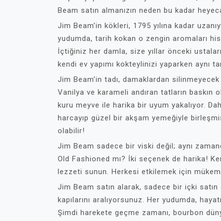
Beam satın almanızın neden bu kadar heyeca
Jim Beam’in kökleri, 1795 yılına kadar uzanıyo
yudumda, tarih kokan o zengin aromaları hiss
İçtiğiniz her damla, size yıllar önceki ustaları
kendi ev yapımı kokteylinizi yaparken aynı tar
Jim Beam’in tadı, damaklardan silinmeyecek 
Vanilya ve karameli andıran tatların baskın 
kuru meyve ile harika bir uyum yakalıyor. Da
harcayıp güzel bir akşam yemeğiyle birleşmiş
olabilir!
Jim Beam sadece bir viski değil; aynı zaman
Old Fashioned mı? İki seçenek de harika! Kend
lezzeti sunun. Herkesi etkilemek için mükem
Jim Beam satın alarak, sadece bir içki satı
kapılarını aralıyorsunuz. Her yudumda, hayatı
Şimdi harekete geçme zamanı, bourbon dünyas