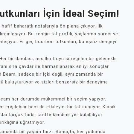
tkunları İçin İdeal Seçim!
if baharatlı notalarıyla ön plana çıkıyor. İlk
rginleşiyor. Bu zengin tat profili, yaşlanma süreci ve
rinleşiyor. Er geç bourbon tutkunları, bu eşsiz dengeyi
er bir damlası, nesiller boyu süregelen bir gelenekle
 yanı sıra çavdar ile harmanlanarak en iyi sonuçlar
im Beam, sadece bir içki değil, aynı zamanda bir
ü buluşturuyor ve sizleri benzersiz bir deneyime
im Beam her durumda mükemmel bir seçim yapıyor.
erişilebilir hem de etkileyici bir tat sunuyor. Klasik
dar birçok farklı tarifte kendine yer bulabiliyor.
rıklığına uğratmıyor.
ı zamanda bir yaşam tarzı. Sonuçta, her yudumda