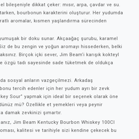
l bileşeniyle dikkat çeker: mısır, arpa, çavdar ve su.
atarken, bourbonun karakterini oluşturur. Her yudumda
haratlı aromalar, kısmen yaşlandırma sürecinden
, yumuşak bir doku sunar. Akçaağaç şurubu, karamel
 Siz de bu zengin ve yoğun aromayı hissederken, belki
aksınız. Birçok içki sever, Jim Beam'i karışık kokteyl
dine özgü tadı sayesinde sade tüketmek de oldukça
nda sosyal anların vazgeçilmezi. Arkadaş
onu tercih edenler için her yudum ayrı bir zevk
skey Sour” yapmak için ideal bir seçenek olarak öne
dünüz mü? Özellikle et yemekleri veya peynir
a damak zevkinizi şımartır.
sanız, Jim Beam Kentucky Bourbon Whiskey 100Cl
roması, kalitesi ve tarihiyle sizi kendine çekecek bu