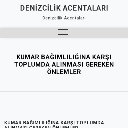
Skip
DENIZCILIK ACENTALARI
to
Denizcilik Acentaları
content
Close
Menu
KUMAR BAĞIMLILIĞINA KARŞI
TOPLUMDA ALINMASI GEREKEN
ÖNLEMLER
KUMAR BAĞIMLILIĞINA KARŞI TOPLUMDA
ALINMASI GEREKEN ÖNLEMLER