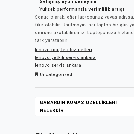
Gelişmiş oyun deneyimi
Yüksek performansla
verimlilik artışı
Sonuç olarak, eğer laptopunuz yavaşladıysa,
fikir olabilir. Unutmayın, her laptop bir gün
ömrünü uzatabilirsiniz. Laptopunuzu hızlandı
fark yaratabilir.
lenovo müşteri hizmetleri
lenovo yetkili servis ankara
lenovo servis ankara
Uncategorized
YAZI
GABARDIN KUMAS OZELLIKLERI
GEZINMESI
NELERDIR