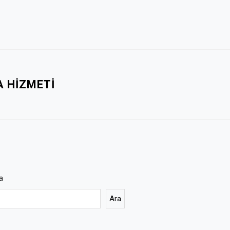
 HIZMETI
a
Ara