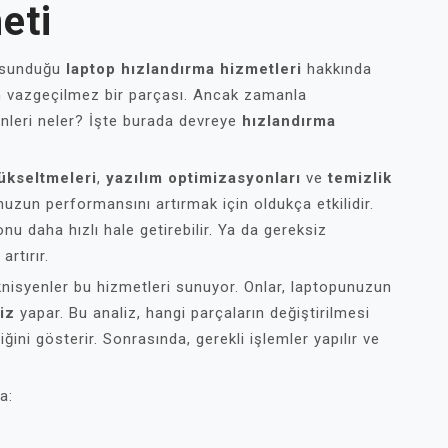
eti
 sunduğu
laptop hızlandırma hizmetleri
hakkında
ın vazgeçilmez bir parçası. Ancak zamanla
enleri neler? İşte burada devreye
hızlandırma
ükseltmeleri
,
yazılım optimizasyonları
ve
temizlik
nuzun performansını artırmak için oldukça etkilidir.
nu daha hızlı hale getirebilir. Ya da gereksiz
artırır.
nisyenler bu hizmetleri sunuyor. Onlar, laptopunuzun
iz
yapar. Bu analiz, hangi parçaların değiştirilmesi
ini gösterir. Sonrasında, gerekli işlemler yapılır ve
a: