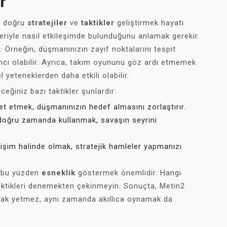
r
in doğru
stratejiler
ve
taktikler
geliştirmek hayati
rleriyle nasıl etkileşimde bulunduğunu anlamak gerekir.
 Örneğin, düşmanınızın zayıf noktalarını tespit
cı olabilir. Ayrıca, takım oyununu göz ardı etmemek
l yeteneklerden daha etkili olabilir.
eğiniz bazı taktikler şunlardır:
t etmek, düşmanınızın hedef almasını zorlaştırır.
 doğru zamanda kullanmak, savaşın seyrini
tişim halinde olmak, stratejik hamleler yapmanızı
e bu yüzden
esneklik
göstermek önemlidir. Hangi
 taktikleri denemekten çekinmeyin. Sonuçta, Metin2
ak yetmez, aynı zamanda akıllıca oynamak da