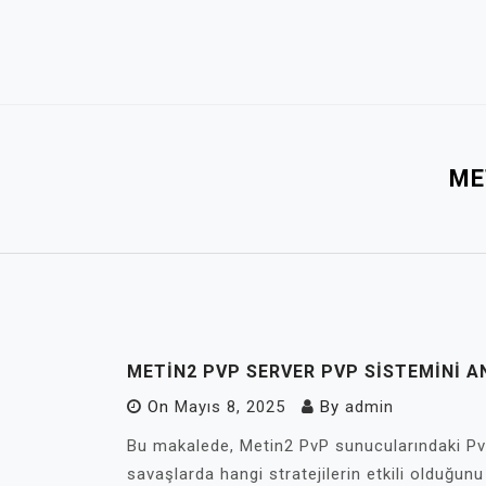
Skip
to
content
ME
METIN2 PVP SERVER PVP SISTEMINI 
On
Mayıs 8, 2025
By
admin
Bu makalede, Metin2 PvP sunucularındaki PvP 
savaşlarda hangi stratejilerin etkili olduğu