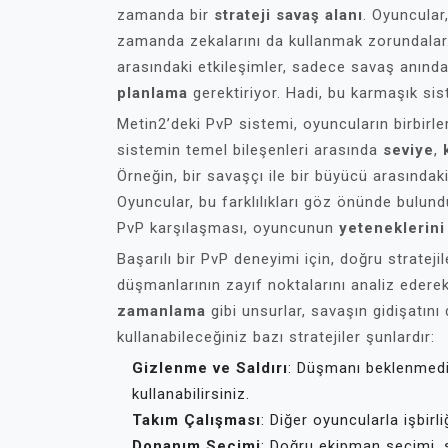
zamanda bir
strateji savaş alanı
. Oyuncular,
zamanda zekalarını da kullanmak zorundalar. 
arasındaki etkileşimler, sadece savaş anınd
planlama
gerektiriyor. Hadi, bu karmaşık sis
Metin2’deki PvP sistemi, oyuncuların birbirle
sistemin temel bileşenleri arasında
seviye
,
Örneğin, bir savaşçı ile bir büyücü arasındak
Oyuncular, bu farklılıkları göz önünde bulundu
PvP karşılaşması, oyuncunun
yeteneklerini
Başarılı bir PvP deneyimi için, doğru stratejil
düşmanlarının zayıf noktalarını analiz ederek
zamanlama
gibi unsurlar, savaşın gidişatını 
kullanabileceğiniz bazı stratejiler şunlardır:
Gizlenme ve Saldırı
: Düşmanı beklenmedik
kullanabilirsiniz.
Takım Çalışması
: Diğer oyuncularla işbirli
Donanım Seçimi
: Doğru ekipman seçimi, 