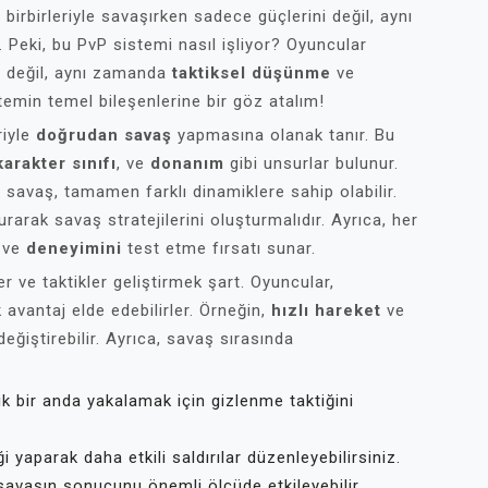
 birbirleriyle savaşırken sadece güçlerini değil, aynı
Peki, bu PvP sistemi nasıl işliyor? Oyuncular
a değil, aynı zamanda
taktiksel düşünme
ve
temin temel bileşenlerine bir göz atalım!
riyle
doğrudan savaş
yapmasına olanak tanır. Bu
karakter sınıfı
, ve
donanım
gibi unsurlar bulunur.
i savaş, tamamen farklı dinamiklere sahip olabilir.
rarak savaş stratejilerini oluşturmalıdır. Ayrıca, her
ve
deneyimini
test etme fırsatı sunar.
er ve taktikler geliştirmek şart. Oyuncular,
 avantaj elde edebilirler. Örneğin,
hızlı hareket
ve
değiştirebilir. Ayrıca, savaş sırasında
 bir anda yakalamak için gizlenme taktiğini
ği yaparak daha etkili saldırılar düzenleyebilirsiniz.
savaşın sonucunu önemli ölçüde etkileyebilir.