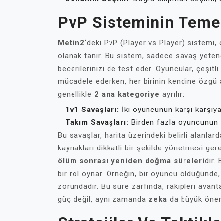
PvP Sisteminin Temel
Metin2
‘deki PvP (Player vs Player) sistemi,
olanak tanır. Bu sistem, sadece savaş yeten
becerilerinizi de test eder. Oyuncular, çeşitli
mücadele ederken, her birinin kendine özgü av
genellikle
2 ana kategoriye
ayrılır:
1v1 Savaşları:
İki oyuncunun karşı karşıya 
Takım Savaşları:
Birden fazla oyuncunun bi
Bu savaşlar, harita üzerindeki belirli alanla
kaynakları dikkatli bir şekilde yönetmesi gere
ölüm sonrası yeniden doğma süreleri
dir.
bir rol oynar. Örneğin, bir oyuncu öldüğünde
zorundadır. Bu süre zarfında, rakipleri avant
güç değil, aynı zamanda
zeka
da büyük önem