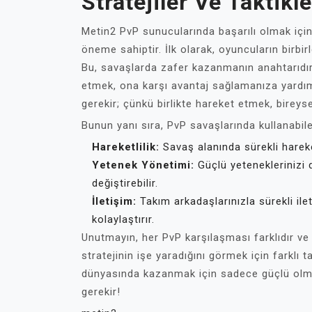
Stratejiler Ve Taktikle
Metin2 PvP sunucularında başarılı olmak iç
öneme sahiptir. İlk olarak, oyuncuların birbi
Bu, savaşlarda zafer kazanmanın anahtarıdır.
etmek, ona karşı avantaj sağlamanıza yardım
gerekir; çünkü birlikte hareket etmek, bireyse
Bunun yanı sıra, PvP savaşlarında kullanabilec
Hareketlilik:
Savaş alanında sürekli hareke
Yetenek Yönetimi:
Güçlü yeteneklerinizi
değiştirebilir.
İletişim:
Takım arkadaşlarınızla sürekli ile
kolaylaştırır.
Unutmayın, her PvP karşılaşması farklıdır v
stratejinin işe yaradığını görmek için farklı
dünyasında kazanmak için sadece güçlü olm
gerekir!