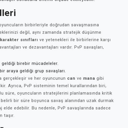
leri
 oyuncuların birbirleriyle doğrudan savaşmasına
eklerinizi değil, aynı zamanda stratejik düşünme
karakter sınıfları
ve yetenekleri ile birbirlerine karşı
antajları ve dezavantajları vardır. PvP savaşları,
geldiği birebir mücadeleler.
r araya geldiği grup savaşları.
rda gerçekleşir ve her oyuncunun
can
ve
mana
gibi
kir. Ayrıca, PvP sisteminin temel kurallarından biri,
 Bu süre, oyuncuların stratejilerini planlamasında kritik
, belirli bir süre boyunca savaş alanından uzak durmak
aj elde edebilir. Bu nedenle, PvP savaşlarında sadece
 taşır.