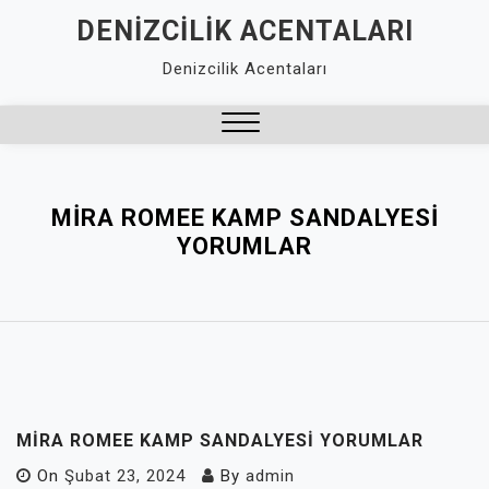
Skip
DENIZCILIK ACENTALARI
to
Denizcilik Acentaları
content
Close
Menu
MIRA ROMEE KAMP SANDALYESI
YORUMLAR
MIRA ROMEE KAMP SANDALYESI YORUMLAR
On
Şubat 23, 2024
By
admin