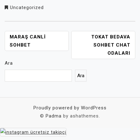
Uncategorized
YAZI
MARAŞ CANLI
TOKAT BEDAVA
GEZINMESI
SOHBET
SOHBET CHAT
ODALARI
Ara
Ara
Proudly powered by WordPress
©
Padma
by ashathemes.