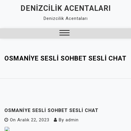
Skip
DENIZCILIK ACENTALARI
to
Denizcilik Acentaları
content
Close
Menu
OSMANIYE SESLI SOHBET SESLI CHAT
OSMANIYE SESLI SOHBET SESLI CHAT
On
Aralık 22, 2023
By
admin