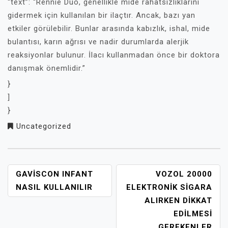
“text”: “Rennie Duo, genellikle mide rahatsızlıklarını
gidermek için kullanılan bir ilaçtır. Ancak, bazı yan
etkiler görülebilir. Bunlar arasında kabızlık, ishal, mide
bulantısı, karın ağrısı ve nadir durumlarda alerjik
reaksiyonlar bulunur. İlacı kullanmadan önce bir doktora
danışmak önemlidir.”
}
]
}
Uncategorized
YAZI
GAVISCON INFANT
VOZOL 20000
GEZINMESI
NASIL KULLANILIR
ELEKTRONIK SIGARA
ALIRKEN DIKKAT
EDILMESI
GEREKENLER