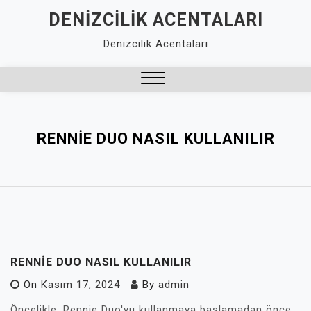
Skip
DENIZCILIK ACENTALARI
to
Denizcilik Acentaları
content
Close
Menu
RENNIE DUO NASIL KULLANILIR
RENNIE DUO NASIL KULLANILIR
On
Kasım 17, 2024
By
admin
Öncelikle, Rennie Duo'yu kullanmaya başlamadan önce,