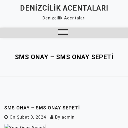
Skip
DENIZCILIK ACENTALARI
to
Denizcilik Acentaları
content
Close
Menu
SMS ONAY – SMS ONAY SEPETI
SMS ONAY – SMS ONAY SEPETI
On
Şubat 3, 2024
By
admin