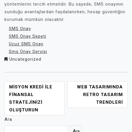
yöntemlerini tercih etmelidir. Bu sayede, SMS onayının
sunduğu avantajlardan faydalanırken, hesap güvenliğini
korumak mümkün olacaktır.
SMS Onay
SMS Onay Sepeti
Ucuz SMS Onay
Sms Onay Servisi
Uncategorized
YAZI
MISYON KREDI ILE
WEB TASARIMINDA
GEZINMESI
FINANSAL
RETRO TASARIM
STRATEJINIZI
TRENDLERI
OLUŞTURUN
Ara
Ara