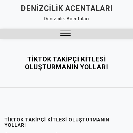
Skip
DENIZCILIK ACENTALARI
to
Denizcilik Acentaları
content
Close
Menu
TIKTOK TAKIPÇI KITLESI
OLUŞTURMANIN YOLLARI
TIKTOK TAKIPÇI KITLESI OLUŞTURMANIN
YOLLARI