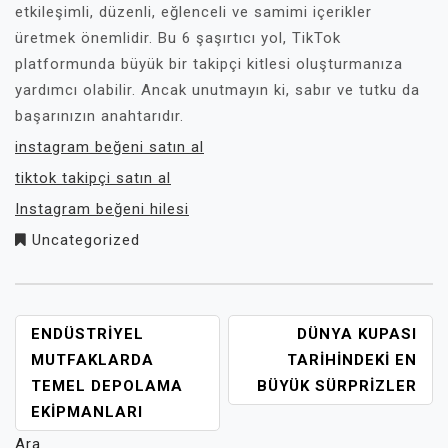
etkileşimli, düzenli, eğlenceli ve samimi içerikler
üretmek önemlidir. Bu 6 şaşırtıcı yol, TikTok
platformunda büyük bir takipçi kitlesi oluşturmanıza
yardımcı olabilir. Ancak unutmayın ki, sabır ve tutku da
başarınızın anahtarıdır.
instagram beğeni satın al
tiktok takipçi satın al
Instagram beğeni hilesi
Uncategorized
YAZI
ENDÜSTRIYEL
DÜNYA KUPASI
GEZINMESI
MUTFAKLARDA
TARIHINDEKI EN
TEMEL DEPOLAMA
BÜYÜK SÜRPRIZLER
EKIPMANLARI
Ara