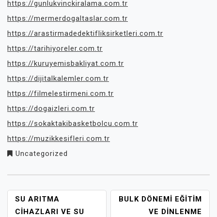
https://gunlukvinckiralama.com.tr
https://mermerdogaltaslar.com.tr
https://arastirmadedektifliksirketleri.com.tr
https://tarihiyoreler.com.tr
https://kuruyemisbakliyat.com.tr
https://dijitalkalemler.com.tr
https://filmelestirmeni.com.tr
https://dogaizleri.com.tr
https://sokaktakibasketbolcu.com.tr
https://muzikkesifleri.com.tr
Uncategorized
YAZI
SU ARITMA
BULK DÖNEMI EĞITIM
GEZINMESI
CIHAZLARI VE SU
VE DINLENME