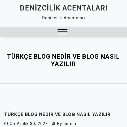
Skip
DENIZCILIK ACENTALARI
to
Denizcilik Acentaları
content
Close
Menu
TÜRKÇE BLOG NEDIR VE BLOG NASIL
YAZILIR
TÜRKÇE BLOG NEDIR VE BLOG NASIL YAZILIR
On
Aralık 30, 2023
By
admin