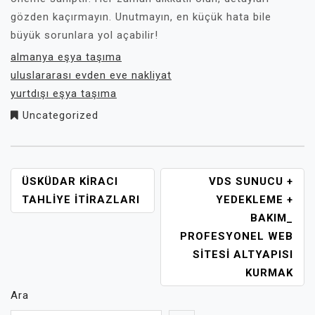
gözden kaçırmayın. Unutmayın, en küçük hata bile
büyük sorunlara yol açabilir!
almanya eşya taşıma
uluslararası evden eve nakliyat
yurtdışı eşya taşıma
Uncategorized
YAZI
ÜSKÜDAR KIRACI
VDS SUNUCU +
GEZINMESI
TAHLIYE İTIRAZLARI
YEDEKLEME +
BAKIM_
PROFESYONEL WEB
SITESI ALTYAPISI
KURMAK
Ara