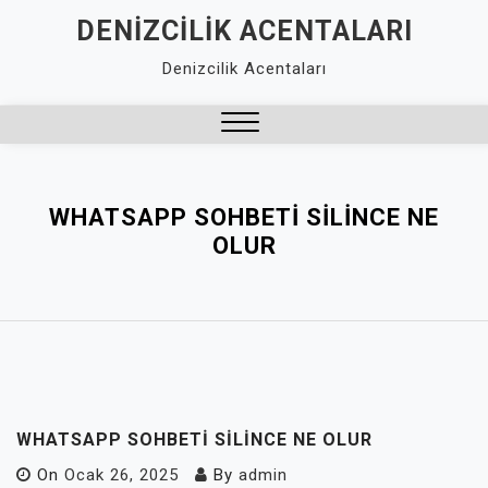
Skip
DENIZCILIK ACENTALARI
to
Denizcilik Acentaları
content
Close
Menu
WHATSAPP SOHBETI SILINCE NE
OLUR
WHATSAPP SOHBETI SILINCE NE OLUR
On
Ocak 26, 2025
By
admin