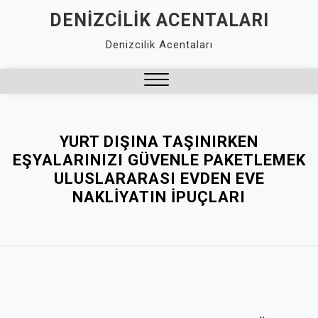
Skip
DENIZCILIK ACENTALARI
to
Denizcilik Acentaları
content
Close
Menu
YURT DIŞINA TAŞINIRKEN
EŞYALARINIZI GÜVENLE PAKETLEMEK
ULUSLARARASI EVDEN EVE
NAKLIYATIN İPUÇLARI