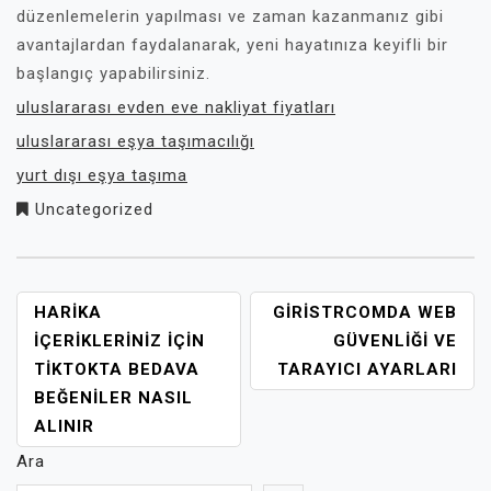
düzenlemelerin yapılması ve zaman kazanmanız gibi
avantajlardan faydalanarak, yeni hayatınıza keyifli bir
başlangıç yapabilirsiniz.
uluslararası evden eve nakliyat fiyatları
uluslararası eşya taşımacılığı
yurt dışı eşya taşıma
Uncategorized
YAZI
HARIKA
GIRISTRCOMDA WEB
GEZINMESI
İÇERIKLERINIZ İÇIN
GÜVENLIĞI VE
TIKTOKTA BEDAVA
TARAYICI AYARLARI
BEĞENILER NASIL
ALINIR
Ara